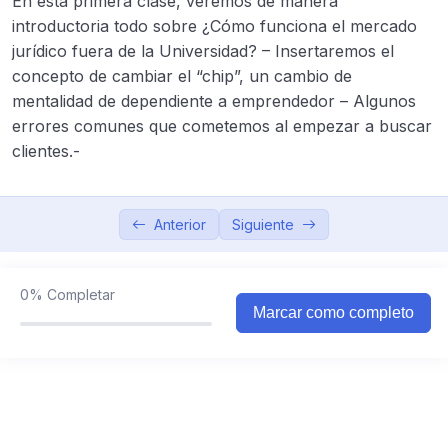
En esta primera clase, veremos de manera
Módulo 3 – Tu presencia online como
introductoria todo sobre ¿Cómo funciona el mercado
0/5
abogado.-
jurídico fuera de la Universidad? – Insertaremos el
concepto de cambiar el “chip”, un cambio de
Módulo 4 – ¿Cómo hacer publicidad en redes
0/4
mentalidad de dependiente a emprendedor – Algunos
sociales?.-
errores comunes que cometemos al empezar a buscar
clientes.-
Módulo 5 – Seguimiento y cierre de
0/7
prospectos.-
Módulo 6 – Escalando tu estudio jurídico
Anterior
Siguiente
0/6
digital.-
Módulo 7 – Tu plataforma profesional (sitio
0%
Completar
0/5
web y automatización).-
Marcar como completo
Módulo 8 – Herramientas digitales
0/4