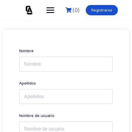
Skip
to
(0)
Registrarse
content
Nombre
Apellidos
Nombre de usuario