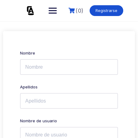
Skip
to
(0)
Registrarse
content
Nombre
Apellidos
Nombre de usuario