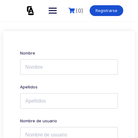
Skip
to
(0)
Registrarse
content
Nombre
Apellidos
Nombre de usuario