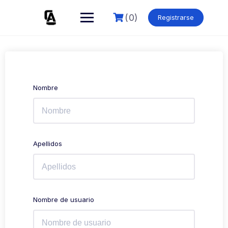
Skip
to
(0)
Registrarse
content
Nombre
Apellidos
Nombre de usuario