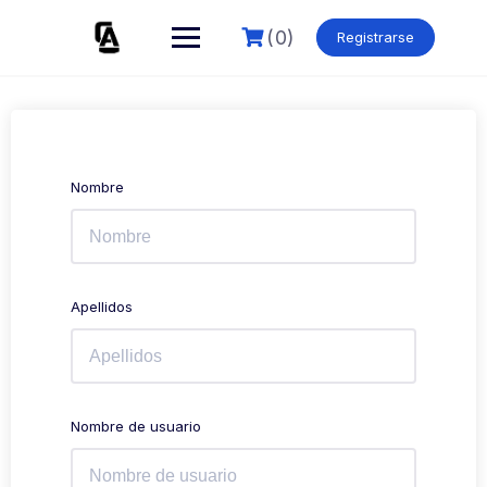
Skip
to
(0)
Registrarse
content
Nombre
Apellidos
Nombre de usuario