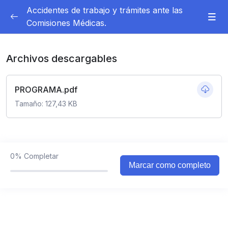
Accidentes de trabajo y trámites ante las
Consultar
Comisiones Médicas.
PROGRAMA
0/1
Archivos descargables
PROGRAMA
00:00
PROGRAMA.pdf
PRESENTACIÓN
Tamaño: 127,43 KB
0/2
ACCESO A GRUPO DE FACEBOOK
0/1
ACCESO GRUPO DE WHATSAPP
0/1
0%
Completar
Marcar como completo
BOLSA DE TRABAJO
0/1
1) BREVE INTRODUCCIÓN AL SISTEMA DE
0/2
ART