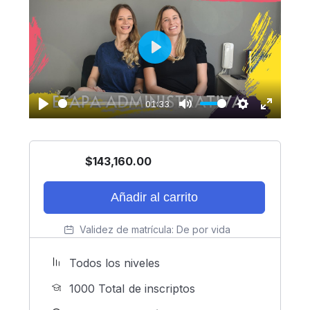
Play
01:33
Play
Mute
Settings
Enter
fullscreen
$
143,160.00
Añadir al carrito
Validez de matrícula:
De por vida
Todos los niveles
1000 TotaI de inscriptos