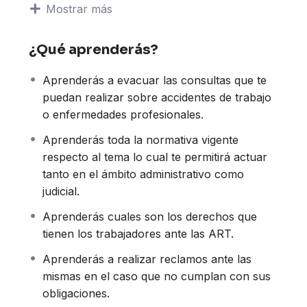
Mostrar más
herramientas para que puedas realizar
reclamos ante las mismas en el caso que no
¿Qué aprenderás?
cumplan con sus obligaciones. Asimismo
aprenderás a realizar el cálculo de la
Aprenderás a evacuar las consultas que te
indemnización que la ART le debe abonar
puedan realizar sobre accidentes de trabajo
trabajador.
o enfermedades profesionales.
También te explicaremos como es el
procedimiento antes las Comisiones Médicas, la
Aprenderás toda la normativa vigente
documentación que se debe presentar de
respecto al tema lo cual te permitirá actuar
acuerdo al trámite a realizar, así como también
tanto en el ámbito administrativo como
las diferentes audiencias y resoluciones que se
judicial.
pueden dar.
Aprenderás cuales son los derechos que
Estos conocimientos te permitirán brindarle al
tienen los trabajadores ante las ART.
trabajador, que sufrió un accidente de trabajo o
padece una enfermedad profesional, un
Aprenderás a realizar reclamos ante las
asesoramiento completo en las diferentes
mismas en el caso que no cumplan con sus
etapas del proceso para que pueda ejercer
obligaciones.