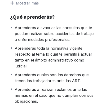
Mostrar más
herramientas para que puedas realizar
reclamos ante las mismas en el caso que no
¿Qué aprenderás?
cumplan con sus obligaciones. Asimismo
aprenderás a realizar el cálculo de la
Aprenderás a evacuar las consultas que te
indemnización que la ART le debe abonar
puedan realizar sobre accidentes de trabajo
trabajador.
o enfermedades profesionales.
También te explicaremos como es el
procedimiento antes las Comisiones Médicas, la
Aprenderás toda la normativa vigente
documentación que se debe presentar de
respecto al tema lo cual te permitirá actuar
acuerdo al trámite a realizar, así como también
tanto en el ámbito administrativo como
las diferentes audiencias y resoluciones que se
judicial.
pueden dar.
Aprenderás cuales son los derechos que
Estos conocimientos te permitirán brindarle al
tienen los trabajadores ante las ART.
trabajador, que sufrió un accidente de trabajo o
padece una enfermedad profesional, un
Aprenderás a realizar reclamos ante las
asesoramiento completo en las diferentes
mismas en el caso que no cumplan con sus
etapas del proceso para que pueda ejercer
obligaciones.