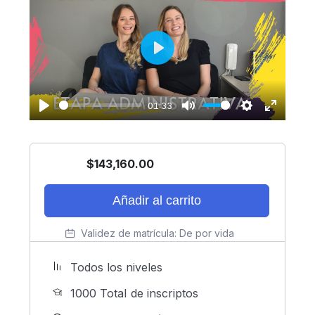
Play
01:33
Play
Mute
Settings
Enter
fullscreen
$
143,160.00
Añadir al carrito
Validez de matrícula:
De por vida
Todos los niveles
1000 TotaI de inscriptos