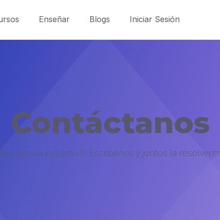
ursos
Enseñar
Blogs
Iniciar Sesión
Contáctanos
enes alguna inquietud? Escribenos y juntos la resolvere