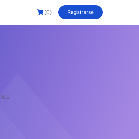
(0)
Registrarse
mos!