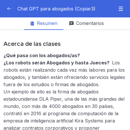
Chat GPT para abogados (Copiar3)
Consultar
Resumen
Comentarios
Módulo 0: Introducción
0/4
Acerca de las clases
Introducción a IAG para abogados
05:13
¿Qué pasa con los abogados/as?
¿Qué es la Inteligencia Artificial?
¿Los robots serán Abogados y hasta Jueces?
Los
¿Los abogados/as se verán afectados por las
robots están realizando cada vez más labores para los
I.A?
abogados, y también están ofreciendo servicios legales
fuera de los estudios o firmas de abogados.
Impacto de la I.A en las profesiones
Un ejemplo de ello es la firma de abogados
estadounidense DLA Piper, una de las más grandes del
Módulo 1: Introducción a la inteligencia
0/4
mundo, con más de 4000 abogados en 30 países,
artificial generativa y Chat GPT
contrató en 2016 al programa de computación de la
empresa de inteligencia artificial Kira Systems para
Módulo 2: Herramientas y plataformas de
0/4
analizar contratos corporativos y proponer
inteligencia artificial generativa