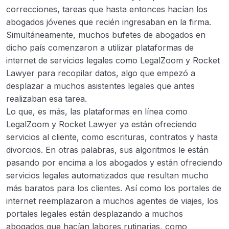
correcciones, tareas que hasta entonces hacían los
Módulo 3: Uso de Inteligencias Artificiales
abogados jóvenes que recién ingresaban en la firma.
0/6
Generativas en el ámbito jurídico
Simultáneamente, muchos bufetes de abogados en
dicho país comenzaron a utilizar plataformas de
Módulo 4: Consideraciones éticas y legales en
internet de servicios legales como LegalZoom y Rocket
0/2
el uso de IAGen
Lawyer para recopilar datos, algo que empezó a
desplazar a muchos asistentes legales que antes
Modulo 5: Inteligencia Artificial
0/4
realizaban esa tarea.
¿Automatización o Sistematización?
Lo que, es más, las plataformas en línea como
LegalZoom y Rocket Lawyer ya están ofreciendo
Modulo 6: Legislación vigente en Latino
0/1
servicios al cliente, como escrituras, contratos y hasta
América
divorcios. En otras palabras, sus algoritmos le están
Modulo 7: Prompts
pasando por encima a los abogados y están ofreciendo
0/3
servicios legales automatizados que resultan mucho
Examen final
0/1
más baratos para los clientes. Así como los portales de
internet reemplazaron a muchos agentes de viajes, los
Reuniones en VIVO
0/2
portales legales están desplazando a muchos
abogados que hacían labores rutinarias, como