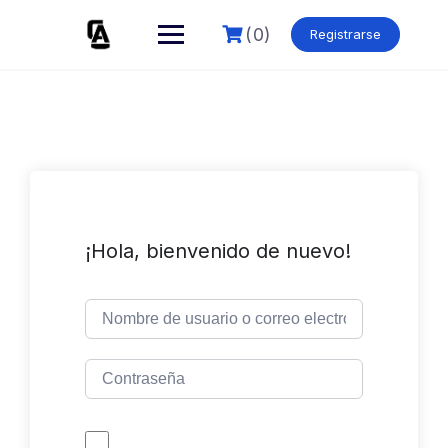
Skip
to
(0)
Registrarse
content
¡Hola, bienvenido de nuevo!