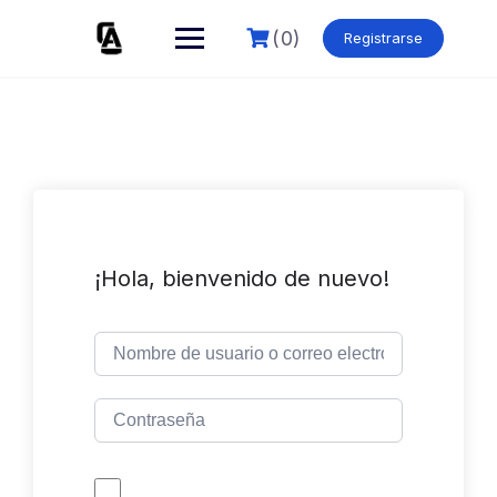
Skip
to
(0)
Registrarse
content
¡Hola, bienvenido de nuevo!