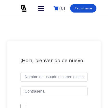
Skip
to
(0)
Registrarse
content
¡Hola, bienvenido de nuevo!