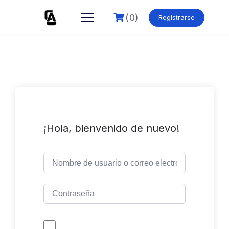
Skip
to
(0)
Registrarse
content
¡Hola, bienvenido de nuevo!