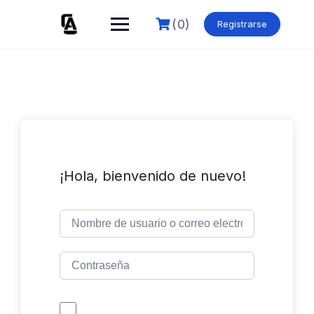
Skip
to
(0)
Registrarse
content
¡Hola, bienvenido de nuevo!