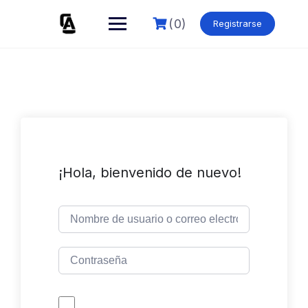
Skip
to
(0)
Registrarse
content
¡Hola, bienvenido de nuevo!