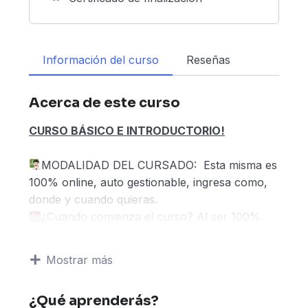
Información del curso
Reseñas
Acerca de este curso
CURSO BÁSICO E INTRODUCTORIO!
MODALIDAD DEL CURSADO:
Esta misma es
100% online, auto gestionable, ingresa como,
donde y cuando quieras.
¿Cuando comienza el curso? Al ser 100%
online, el curso estará disponible para vos
apenas concluyas tu inscripción, teniendo
Mostrar más
acceso a videos instructorios breves, al
material de lectura descargable y modelos.
¿Qué aprenderás?
Con tu inscripción te regalamos: