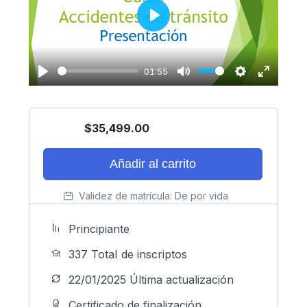
Play
01:55
Play
Mute
Settings
Enter
fullscreen
$
35,499.00
Añadir al carrito
Validez de matrícula:
De por vida
Principiante
337 TotaI de inscriptos
22/01/2025 Última actualización
Certificado de finalización