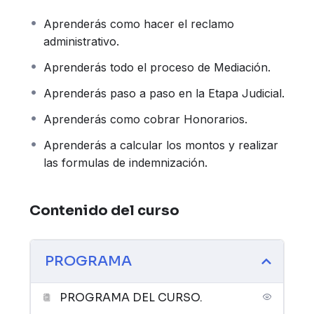
Acceso DE POR VIDA al curso y sus
Aprenderás como hacer el reclamo
posteriores actualizaciones, SIN NECESIDAD
administrativo.
DE PAGAR NUNCA MÁS!
Acceso exclusivo a grupo de WhatsApp
Aprenderás todo el proceso de Mediación.
para intercambiar dudas y experiencias con
Aprenderás paso a paso en la Etapa Judicial.
colegas.
Acceso a bolsa de trabajo y colaboración.
Aprenderás como cobrar Honorarios.
Certificado de finalización del cursado.
Aprenderás a calcular los montos y realizar
PROGRAMA:
las formulas de indemnización.
Haz clic para observar el programa completo
del curso:
Contenido del curso
https://codexargcursos.s3.sa-east-
1.amazonaws.com/cursos/uploads/2024/06/Acc.-
de-Trabajo-PROGRAMA.pdf
PROGRAMA
MODALIDAD: PDF descargables, Videos
PROGRAMA DEL CURSO.
introductorios breves y material adicional para