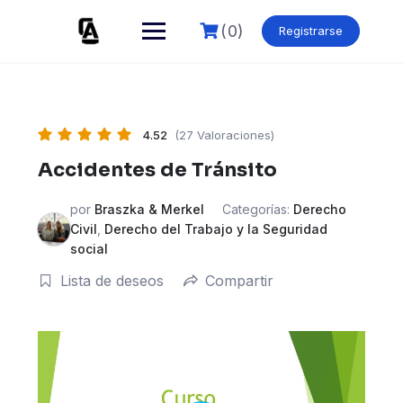
Skip
to
(0)
Registrarse
content
4.52
(27 Valoraciones)
Accidentes de Tránsito
por
Braszka & Merkel
Categorías:
Derecho
Civil
,
Derecho del Trabajo y la Seguridad
social
Lista de deseos
Compartir