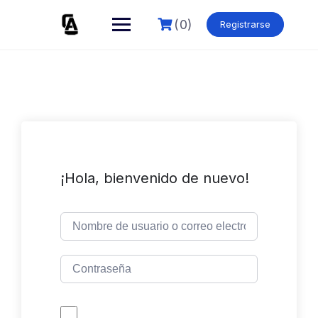
Skip
to
(0)
Registrarse
content
¡Hola, bienvenido de nuevo!