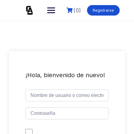
Skip
to
(0)
Registrarse
content
¡Hola, bienvenido de nuevo!