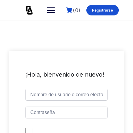
Skip
to
(0)
Registrarse
content
¡Hola, bienvenido de nuevo!