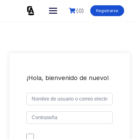
Skip
to
(0)
Registrarse
content
¡Hola, bienvenido de nuevo!