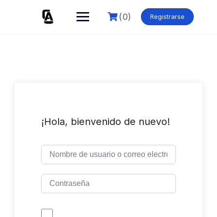
Skip
to
(0)
Registrarse
content
¡Hola, bienvenido de nuevo!