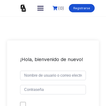
Skip
to
(0)
Registrarse
content
¡Hola, bienvenido de nuevo!