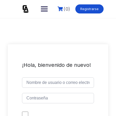
Skip
to
(0)
Registrarse
content
¡Hola, bienvenido de nuevo!