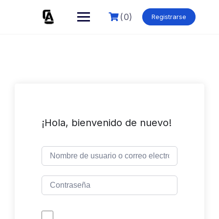
Skip
to
(0)
Registrarse
content
¡Hola, bienvenido de nuevo!