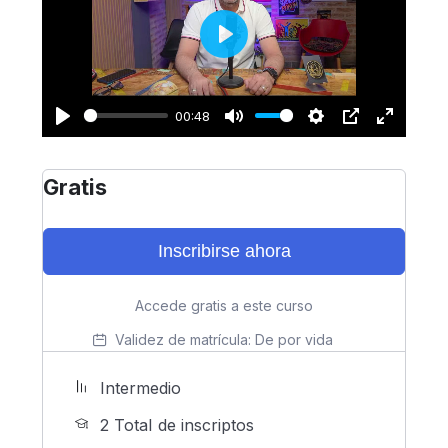
Play
00:48
Play
Mute
Settings
PIP
Enter
fullscreen
Gratis
Inscribirse ahora
Accede gratis a este curso
Validez de matrícula:
De por vida
Intermedio
2 TotaI de inscriptos