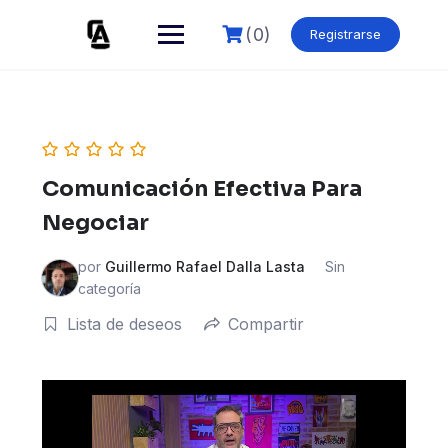
Skip
to
(0)
Registrarse
content
Comunicación Efectiva Para
Negociar
por
Guillermo Rafael Dalla Lasta
Sin
categoría
Lista de deseos
Compartir