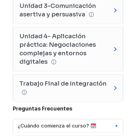
comunicación y negociación?
Unidad 3-Comunicación
Recuerda esta frase:
“El que habla siembra, el
asertiva y persuasiva
que escucha cosecha”
¡Entonces, ¡empecemos! En el siguiente
módulo, exploraremos los fundamentos de la
Unidad 4- Aplicación
comunicación efectiva y cómo aplicarlos en la
práctica: Negociaciones
negociación.
complejas y entornos
Instructor Guillermo R. Dalla Lasta
digitales
Trabajo Final de Integración
Preguntas Frecuentes
¿Cuándo comienza el curso?