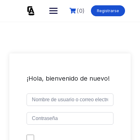
Skip
to
(0)
Registrarse
content
¡Hola, bienvenido de nuevo!