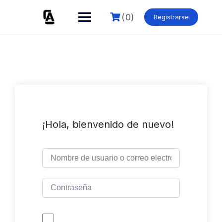
Skip
to
(0)
Registrarse
content
¡Hola, bienvenido de nuevo!