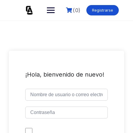
Skip
to
(0)
Registrarse
content
¡Hola, bienvenido de nuevo!