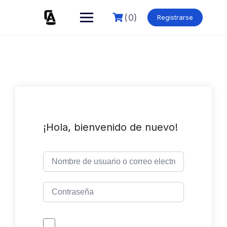
Skip
to
(0)
Registrarse
content
¡Hola, bienvenido de nuevo!