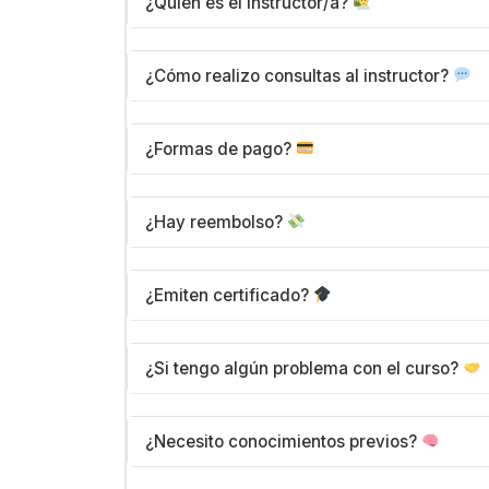
¿Quién es el instructor/a?
está disponible en la plataforma. No nece
accesible online desde tu cuenta.
Cada curso tiene un profesional especial
¿Cómo realizo consultas al instructor?
completa del instructor en la página del 
Cuentas con un foro en el mismo curso 
¿Formas de pago?
Respuestas. Por último, dependiendo de
poder consultar directamente allí.
Aceptamos múltiples formas de pago segura
¿Hay reembolso?
procesamiento es rápido y tu acceso se 
pago.
Contamos con una política de satisfacción
¿Emiten certificado?
recomendamos comunicarte con nosotros
seguro/a con tu compra.
Sí, emitimos certificados de completitud 
¿Si tengo algún problema con el curso?
curso específico). Los detalles sobre cert
Cuentas con acceso a la
comunidad exc
¿Necesito conocimientos previos?
Hacer preguntas al instructor/a