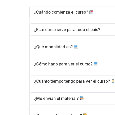
¿Cuándo comienza el curso?
Puedes comenzar inmediatamente después 
¿Este curso sirve para todo el país?
inicio. El acceso se activa en tu cuenta 
cuando lo desees.
La mayoría de nuestros cursos sirven par
¿Qué modalidad es?
la información adicional si tu curso esta 
Todos nuestros cursos son 100% online. 
¿Cómo hago para ver el curso?
(computadora, tablet o teléfono) en el 
Una vez completada tu compra, ingresará
¿Cuánto tiempo tengo para ver el curso?
tendrás acceso a todas las lecciones, mód
sesión y comenzá a aprender.
Tienes
acceso de por vida
. No hay límit
¿Me envían el material?
que desees, a tu propio ritmo, sin nunca 
Todo el material del curso (videos, textos