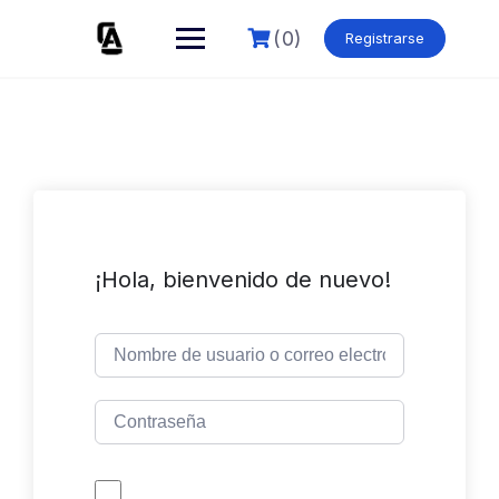
Skip
to
(0)
Registrarse
content
¡Hola, bienvenido de nuevo!