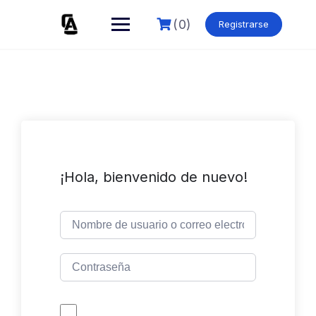
Skip
to
(0)
Registrarse
content
¡Hola, bienvenido de nuevo!