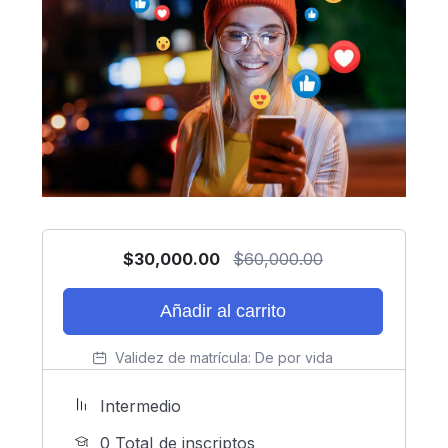
$
30,000.00
$
60,000.00
Añadir al carrito
Validez de matrícula:
De por vida
Intermedio
0 TotaI de inscriptos