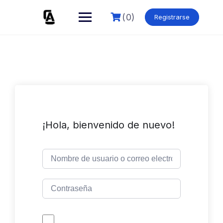
Skip
to
(0)
Registrarse
content
¡Hola, bienvenido de nuevo!