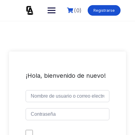
Skip
to
(0)
Registrarse
content
¡Hola, bienvenido de nuevo!