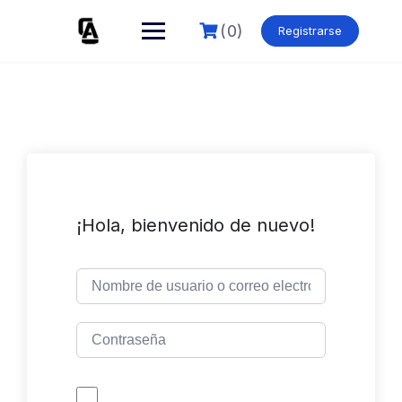
Skip
to
(0)
Registrarse
content
¡Hola, bienvenido de nuevo!