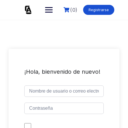
Skip
to
(0)
Registrarse
content
¡Hola, bienvenido de nuevo!