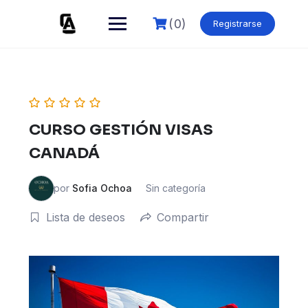
Skip
to
(0)
Registrarse
content
CURSO GESTIÓN VISAS
CANADÁ
por
Sofia Ochoa
Sin categoría
Lista de deseos
Compartir