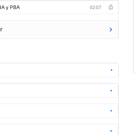
BA y PBA
02:07
r
de realizar tu compra. No hay fechas fijas de
al confirmar el pago, así que puedes empezar
a todo el país, de igual manera, podes revisar en
disponible para tu país correspondiente.
Puedes acceder desde cualquier dispositivo
momento que mejor te convenga.