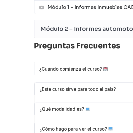
Módulo 1 – Informes Inmuebles CA
Módulo 2 – Informes automoto
Preguntas Frecuentes
¿Cuándo comienza el curso?
Puedes comenzar inmediatamente después 
¿Este curso sirve para todo el país?
inicio. El acceso se activa en tu cuenta 
cuando lo desees.
La mayoría de nuestros cursos sirven par
¿Qué modalidad es?
la información adicional si tu curso esta 
Todos nuestros cursos son 100% online. 
¿Cómo hago para ver el curso?
(computadora, tablet o teléfono) en el 