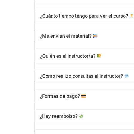
Una vez completada tu compra, ingresará
¿Cuánto tiempo tengo para ver el curso?
tendrás acceso a todas las lecciones, mód
sesión y comenzá a aprender.
Tienes
acceso de por vida
. No hay límit
¿Me envían el material?
que desees, a tu propio ritmo, sin nunca 
Todo el material del curso (videos, textos
¿Quién es el instructor/a?
está disponible en la plataforma. No nece
accesible online desde tu cuenta.
Cada curso tiene un profesional especial
¿Cómo realizo consultas al instructor?
completa del instructor en la página del 
Cuentas con un foro en el mismo curso 
¿Formas de pago?
Respuestas. Por último, dependiendo de
poder consultar directamente allí.
Aceptamos múltiples formas de pago segura
¿Hay reembolso?
procesamiento es rápido y tu acceso se 
pago.
Contamos con una política de satisfacción