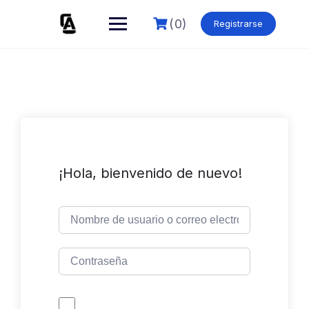
Skip
to
(0)
Registrarse
content
¡Hola, bienvenido de nuevo!