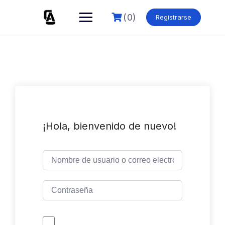
Skip
to
(0)
Registrarse
content
¡Hola, bienvenido de nuevo!