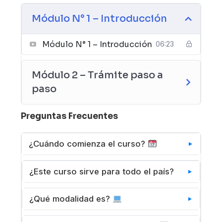
Módulo N° 1 – Introducción
Módulo N° 1 – Introducción
06:23
Módulo 2 – Trámite paso a
paso
Preguntas Frecuentes
¿Cuándo comienza el curso?
Puedes comenzar inmediatamente después
¿Este curso sirve para todo el país?
de realizar tu compra. No hay fechas fijas
de inicio. El acceso se activa en tu cuenta
La mayoría de nuestros cursos sirven para
¿Qué modalidad es?
al confirmar el pago, así que puedes
todo el país, de igual manera, podes
empezar cuando lo desees.
revisar en la información adicional si tu