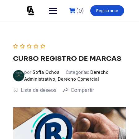
Skip
to
(0)
Registrarse
content
CURSO REGISTRO DE MARCAS
por
Sofia Ochoa
Categorías:
Derecho
Administrativo
,
Derecho Comercial
Lista de deseos
Compartir