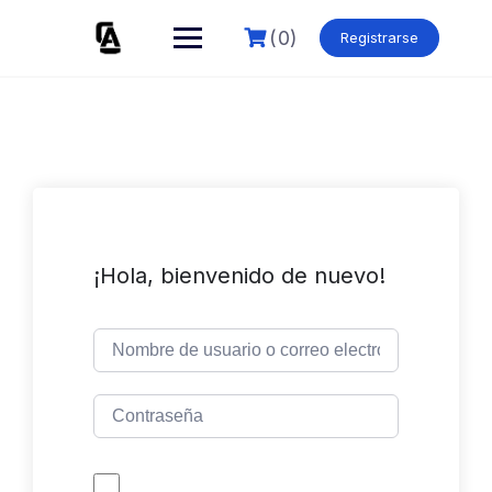
Skip
to
(0)
Registrarse
content
¡Hola, bienvenido de nuevo!