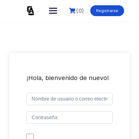
Skip
to
(0)
Registrarse
content
¡Hola, bienvenido de nuevo!