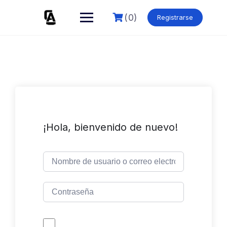
Skip
to
(0)
Registrarse
content
¡Hola, bienvenido de nuevo!