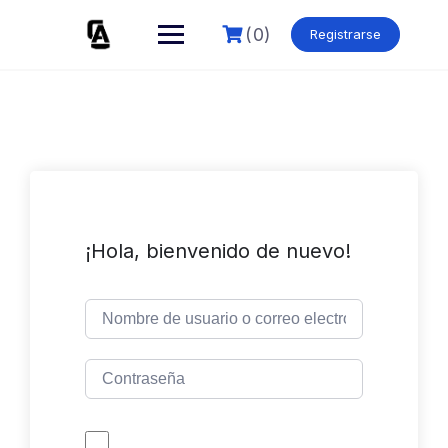
Skip
to
(0)
Registrarse
content
¡Hola, bienvenido de nuevo!