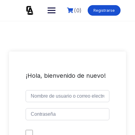
Skip
to
(0)
Registrarse
content
¡Hola, bienvenido de nuevo!