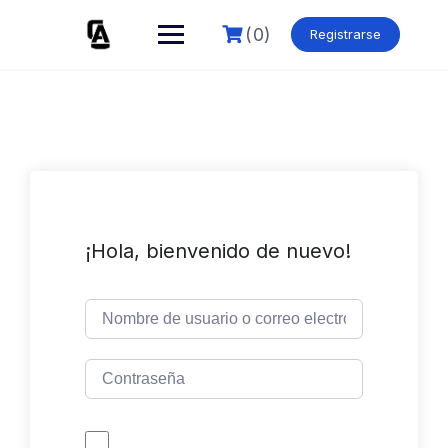
Skip
to
(0)
Registrarse
content
¡Hola, bienvenido de nuevo!